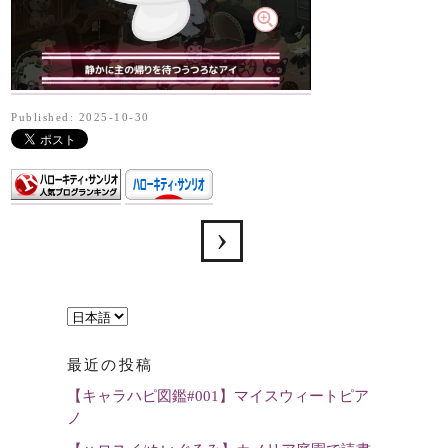
Published: 2025-10-30
言
語
最近の投稿
を
【キャラハピ図鑑#001】マイスウィートピア
選
ノ
択