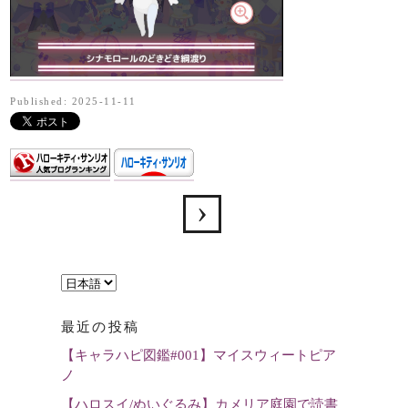
Published: 2025-11-11
言
語
最近の投稿
を
【キャラハピ図鑑#001】マイスウィートピア
選
ノ
択
【ハロスイ/ぬいぐるみ】カメリア庭園で読書