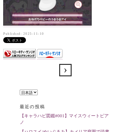
Published: 2025-11-10
言
語
最近の投稿
を
【キャラハピ図鑑#001】マイスウィートピア
選
ノ
択
【ハロスイ/ぬいぐるみ】カメリア庭園で読書