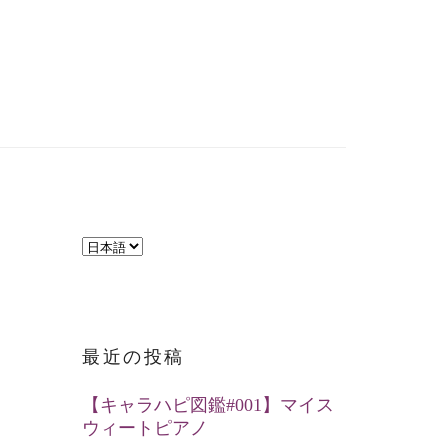
言
語
を
選
最近の投稿
択
【キャラハピ図鑑#001】マイス
ウィートピアノ