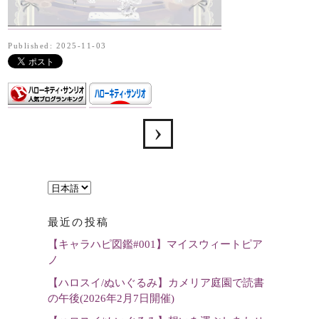
Published: 2025-11-03
言
語
最近の投稿
を
【キャラハピ図鑑#001】マイスウィートピア
選
ノ
択
【ハロスイ/ぬいぐるみ】カメリア庭園で読書
の午後(2026年2月7日開催)