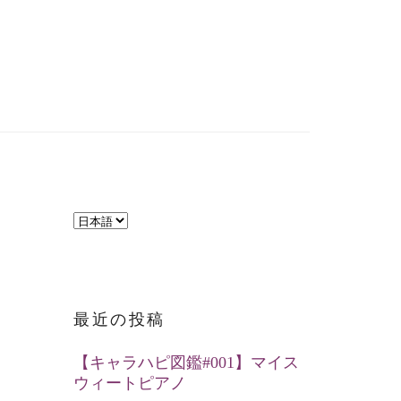
言
語
を
選
最近の投稿
択
【キャラハピ図鑑#001】マイス
ウィートピアノ