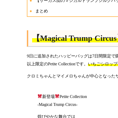
【サーカス団のマジカルトランプシルクハ
まとめ
【Magical Trump Circu
9日に追加されたハッピーバッグは7日間限定で
以上限定のPetite Collectionです。
いちごシロップ
クロミちゃんとマイメロちゃんが中心となった
新登場
Petite Collection
-Magical Trump Circus‐
煌びやかな舞台では