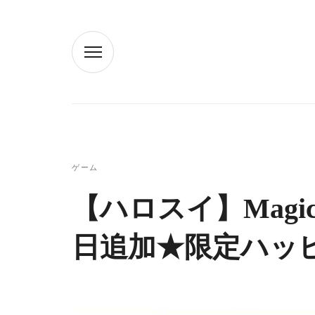
ゲーム
【ハロスイ】Magical 
日追加★限定ハッ