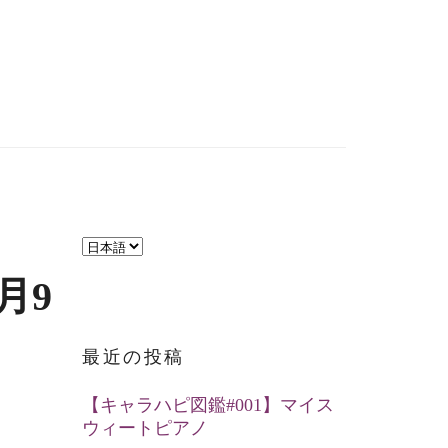
言
語
9月9
を
選
最近の投稿
択
【キャラハピ図鑑#001】マイス
ウィートピアノ