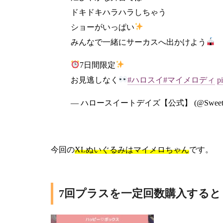
ドキドキハラハラしちゃう
ショーがいっぱい
みんなで一緒にサーカスへ出かけよう
7日間限定
お見逃しなく
#ハロスイ
#マイメロディ
p
— ハロースイートデイズ【公式】 (@SweetDay
今回の
XLぬいぐるみはマイメロちゃん
です。
7回プラスを一定回数購入する