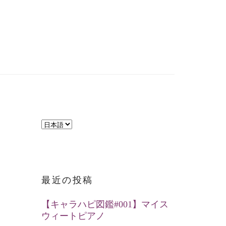
言
語
を
選
最近の投稿
択
【キャラハピ図鑑#001】マイス
ウィートピアノ