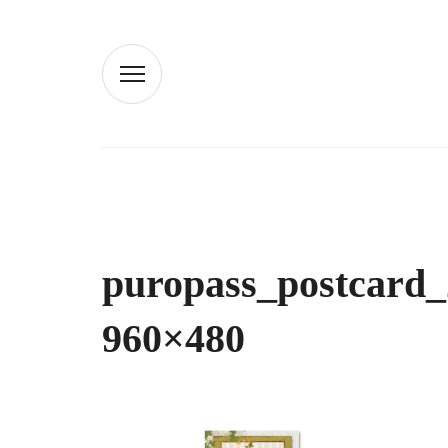
puropass_postcard_
960×480