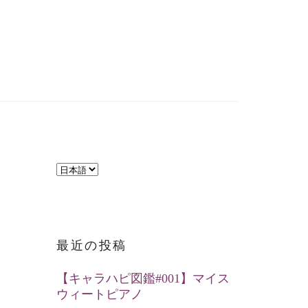
言
語
を
選
最近の投稿
択
【キャラハピ図鑑#001】マイス
ウィートピアノ