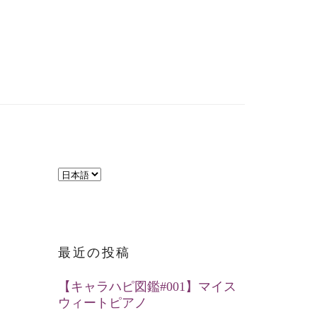
言
語
を
選
最近の投稿
択
【キャラハピ図鑑#001】マイス
ウィートピアノ