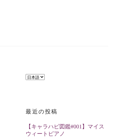
言
語
を
選
最近の投稿
択
【キャラハピ図鑑#001】マイス
ウィートピアノ