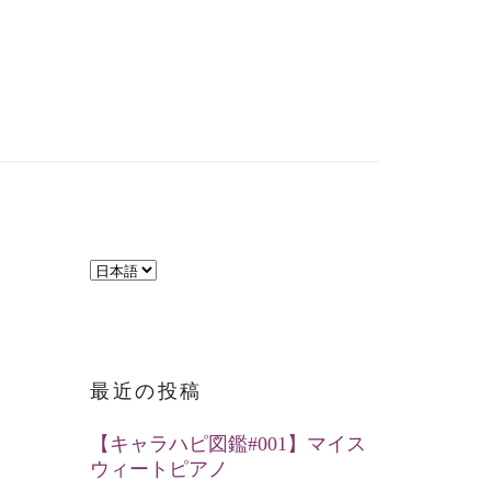
言
語
を
選
最近の投稿
択
【キャラハピ図鑑#001】マイス
ウィートピアノ