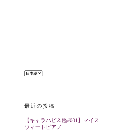
言
語
を
選
最近の投稿
択
【キャラハピ図鑑#001】マイス
ウィートピアノ