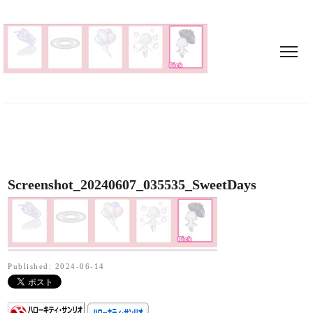
Screenshot_20240607_035535_SweetDays
Published: 2024-06-14