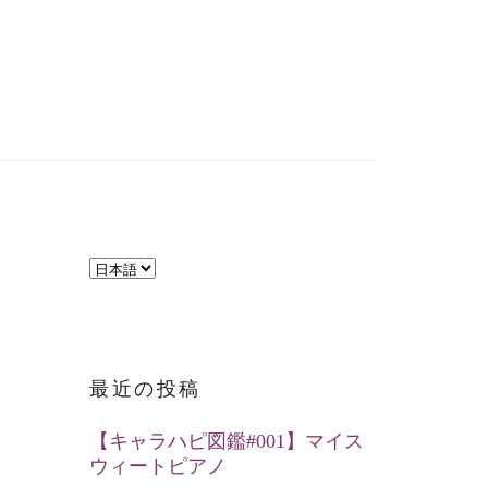
言
語
を
選
最近の投稿
択
【キャラハピ図鑑#001】マイス
ウィートピアノ