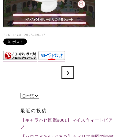
Published: 2025-09-17
言
語
最近の投稿
を
【キャラハピ図鑑#001】マイスウィートピア
選
ノ
択
【ハロスイ/ぬいぐるみ】カメリア庭園で読書