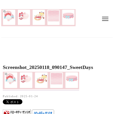
Screenshot_20250118_090147_SweetDays
Published: 2025-01-24