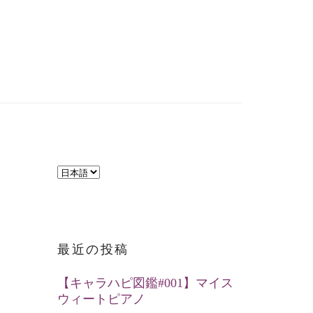
言
語
を
選
最近の投稿
択
【キャラハピ図鑑#001】マイス
ウィートピアノ