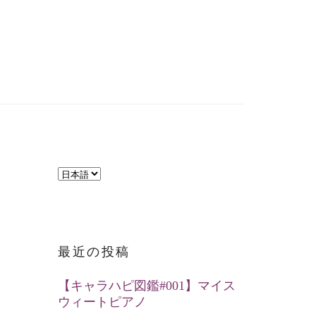
言
語
を
選
最近の投稿
択
【キャラハピ図鑑#001】マイス
ウィートピアノ