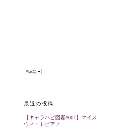
言
語
を
選
最近の投稿
択
【キャラハピ図鑑#001】マイス
ウィートピアノ